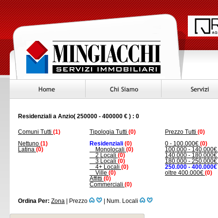
Residenziali a Anzio( 250000 - 400000 € ) : 0
Comuni Tutti
(1)
Tipologia Tutti
(0)
Prezzo Tutti
(0)
Nettuno
(1)
Residenziali
(0)
0 - 100.000€
(0)
Latina
(0)
Monolocali
(0)
100.000 - 140.000
2 Locali
(0)
140.000 - 180.000
3 Locali
(0)
180.000 - 250.000
4+ Locali
(0)
250.000 - 400.000€
Ville
(0)
oltre 400.000€
(0)
Affitti
(0)
Commerciali
(0)
Ordina Per:
Zona
|
Prezzo
|
Num. Locali