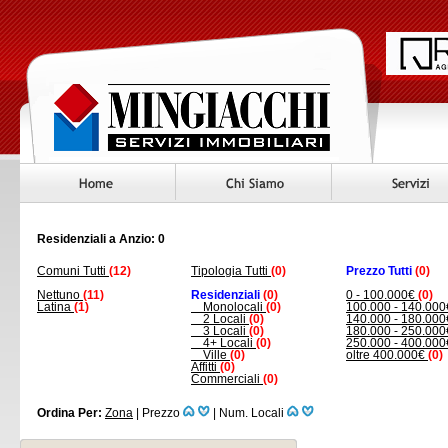
Residenziali a Anzio: 0
Comuni Tutti
(12)
Tipologia Tutti
(0)
Prezzo Tutti
(0)
Nettuno
(11)
Residenziali
(0)
0 - 100.000€
(0)
Latina
(1)
Monolocali
(0)
100.000 - 140.00
2 Locali
(0)
140.000 - 180.00
3 Locali
(0)
180.000 - 250.00
4+ Locali
(0)
250.000 - 400.00
Ville
(0)
oltre 400.000€
(0)
Affitti
(0)
Commerciali
(0)
Ordina Per:
Zona
|
Prezzo
|
Num. Locali