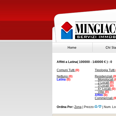
Affitti a Latina( 100000 - 140000 € ) : 0
Comuni Tutti
(0)
Tipologia Tutti
Nettuno
(0)
Residenziali
(0
Latina
(0)
Monolocali
(
2 Locali
(0)
3 Locali
(0)
4+ Locali
(0)
Ville
(0)
Affitti
(0)
Commerciali
(0
Ordina Per:
Zona
|
Prezzo
|
Num. Lo