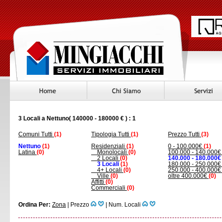
3 Locali a Nettuno( 140000 - 180000 € ) : 1
Comuni Tutti
(1)
Tipologia Tutti
(1)
Prezzo Tutti
(3)
Nettuno
(1)
Residenziali
(1)
0 - 100.000€
(1)
Latina
(0)
Monolocali
(0)
100.000 - 140.000
2 Locali
(0)
140.000 - 180.000€
3 Locali
(1)
180.000 - 250.000
4+ Locali
(0)
250.000 - 400.000
Ville
(0)
oltre 400.000€
(0)
Affitti
(0)
Commerciali
(0)
Ordina Per:
Zona
|
Prezzo
|
Num. Locali