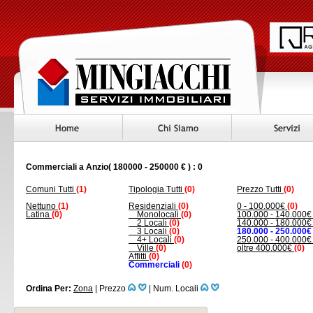
Commerciali a Anzio( 180000 - 250000 € ) : 0
Comuni Tutti
(1)
Tipologia Tutti
(0)
Prezzo Tutti
(0)
Nettuno
(1)
Residenziali
(0)
0 - 100.000€
(0)
Latina
(0)
Monolocali
(0)
100.000 - 140.000
2 Locali
(0)
140.000 - 180.000
3 Locali
(0)
180.000 - 250.000€
4+ Locali
(0)
250.000 - 400.000
Ville
(0)
oltre 400.000€
(0)
Affitti
(0)
Commerciali
(0)
Ordina Per:
Zona
|
Prezzo
|
Num. Locali